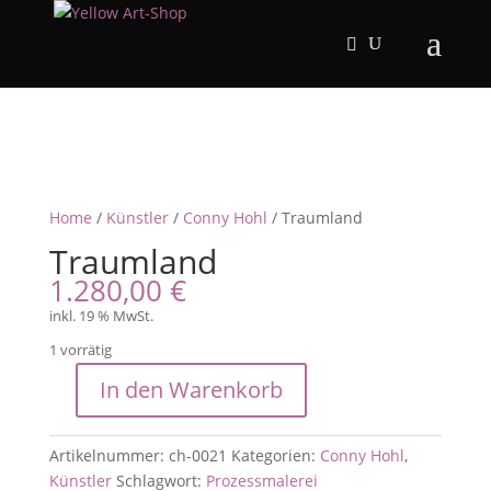
Home
/
Künstler
/
Conny Hohl
/ Traumland
Traumland
1.280,00
€
inkl. 19 % MwSt.
1 vorrätig
In den Warenkorb
Traumland
Menge
Artikelnummer:
ch-0021
Kategorien:
Conny Hohl
,
Künstler
Schlagwort:
Prozessmalerei