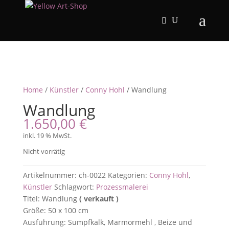
Home
/
Künstler
/
Conny Hohl
/ Wandlung
Wandlung
1.650,00
€
inkl. 19 % MwSt.
Nicht vorrätig
Artikelnummer:
ch-0022
Kategorien:
Conny Hohl
,
Künstler
Schlagwort:
Prozessmalerei
Titel: Wandlung
( verkauft )
Größe: 50 x 100 cm
Ausführung: Sumpfkalk, Marmormehl , Beize und