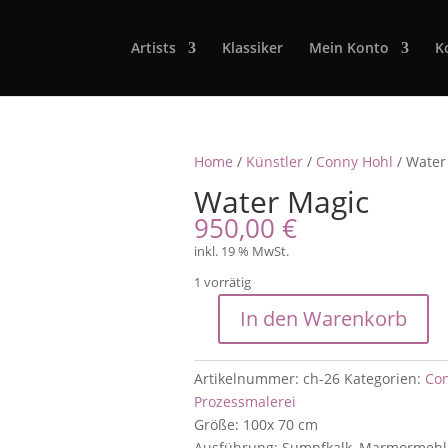
Artists
Klassiker
Mein Konto
K
Home
/
Künstler
/
Conny Hohl
/ Water
Water Magic
950,00
€
inkl. 19 % MwSt.
1 vorrätig
In den Warenkorb
Water
Magic
Menge
Artikelnummer:
ch-26
Kategorien:
Co
Prozessmalerei
Größe: 100x 70 cm
Ausführung: Sumpfkalk, Marmormehl ,