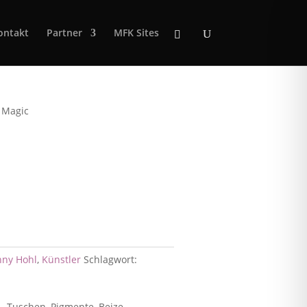
ontakt
Partner
MFK Sites
 Magic
nny Hohl
,
Künstler
Schlagwort:
 Tuschen, Pigmente, Beize