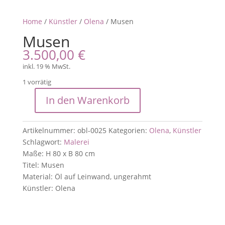
Home
/
Künstler
/
Olena
/ Musen
Musen
3.500,00
€
inkl. 19 % MwSt.
1 vorrätig
In den Warenkorb
Musen
Menge
Artikelnummer:
obl-0025
Kategorien:
Olena
,
Künstler
Schlagwort:
Malerei
Maße: H 80 x B 80 cm
Titel: Musen
Material: Öl auf Leinwand, ungerahmt
Künstler: Olena