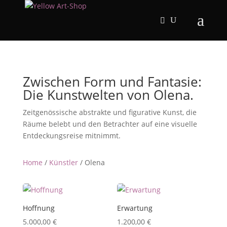
Zwischen Form und Fantasie:
Die Kunstwelten von Olena.
Zeitgenössische abstrakte und figurative Kunst, die
Räume belebt und den Betrachter auf eine visuelle
Entdeckungsreise mitnimmt.
Home
/
Künstler
/ Olena
Hoffnung
Erwartung
5.000,00
€
1.200,00
€