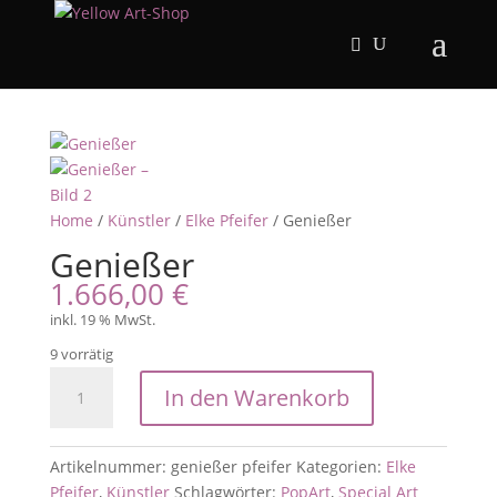
Home
/
Künstler
/
Elke Pfeifer
/ Genießer
Genießer
1.666,00
€
inkl. 19 % MwSt.
9 vorrätig
Genießer
In den Warenkorb
Menge
Artikelnummer:
genießer pfeifer
Kategorien:
Elke
Pfeifer
,
Künstler
Schlagwörter:
PopArt
,
Special Art