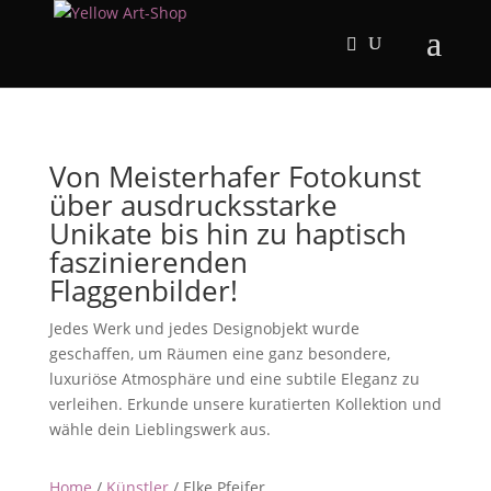
Von Meisterhafer Fotokunst
über ausdrucksstarke
Unikate bis hin zu haptisch
faszinierenden
Flaggenbilder!
Jedes Werk und jedes Designobjekt wurde
geschaffen, um Räumen eine ganz besondere,
luxuriöse Atmosphäre und eine subtile Eleganz zu
verleihen. Erkunde unsere kuratierten Kollektion und
wähle dein Lieblingswerk aus.
Home
/
Künstler
/ Elke Pfeifer