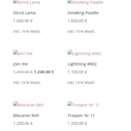
Strick Lama
Smoking Poodle
1.666,00
€
1.666,00
€
inkl. 19 % MwSt.
inkl. 19 % MwSt.
Join me
Lightning #002
Ursprünglicher
Aktueller
1.400,00
€
1.240,00
€
1.100,00
€
Preis
Preis
inkl. 19 % MwSt.
inkl. 19 % MwSt.
war:
ist:
1.400,00 €
1.240,00 €.
Macaron Reh
Trooper Nr 11
1.200,00
€
1.200,00
€