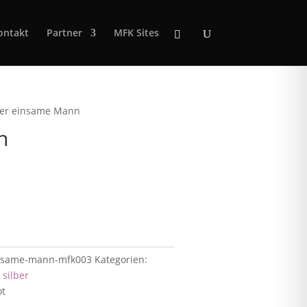
ontakt
Partner
MFK Sites
er einsame Mann
n
insame-mann-mfk003
Kategorien:
:
silber
ot