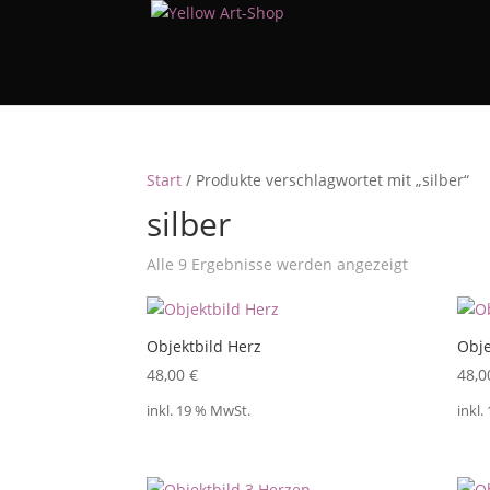
Start
/ Produkte verschlagwortet mit „silber“
silber
Nach
Alle 9 Ergebnisse werden angezeigt
Beliebtheit
sortiert
Objektbild Herz
Obje
48,00
€
48,
inkl. 19 % MwSt.
inkl.