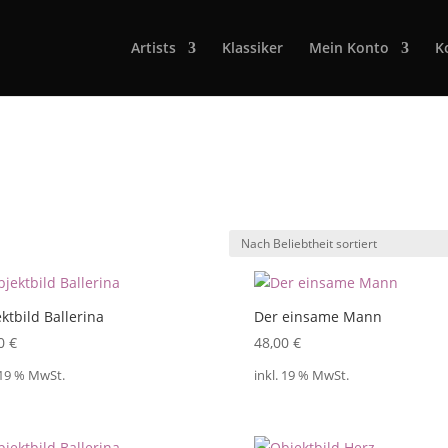
Artists
Klassiker
Mein Konto
K
ktbild Ballerina
Der einsame Mann
00
€
48,00
€
 19 % MwSt.
inkl. 19 % MwSt.