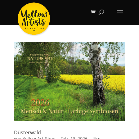
Düsterwald
von
Yellow Art-Shop
|
Feb. 13, 2026
|
Jörg