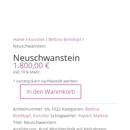
Home
/
Künstler
/
Bettina Breitkopf
/
Neuschwanstein
Neuschwanstein
1.800,00
€
inkl. 19 % MwSt.
1 vorrätig (kann nachbestellt werden)
In den Warenkorb
Neuschwanstein
Menge
Artikelnummer:
bb-1022
Kategorien:
Bettina
Breitkopf
,
Künstler
Schlagwörter:
PopArt
,
Malerei
Titel: Neuschwanstein
Ausführung: Acryl Mischtechnik auf Keilrahmen