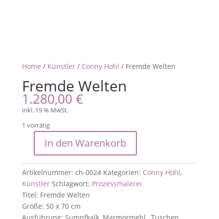
Home
/
Künstler
/
Conny Hohl
/ Fremde Welten
Fremde Welten
1.280,00
€
inkl. 19 % MwSt.
1 vorrätig
In den Warenkorb
Fremde
Welten
Menge
Artikelnummer:
ch-0024
Kategorien:
Conny Hohl
,
Künstler
Schlagwort:
Prozessmalerei
Titel: Fremde Welten
Größe: 50 x 70 cm
Ausführung: Sumpfkalk, Marmormehl , Tuschen,