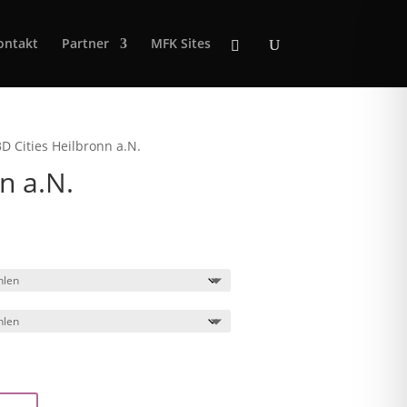
ontakt
Partner
MFK Sites
3D Cities Heilbronn a.N.
n a.N.