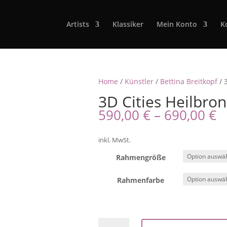
Artists
Klassiker
Mein Konto
K
Home
/
Künstler
/
Bettina Breitkopf
/ 
3D Cities Heilbron
590,00
€
–
690,00
€
inkl. MwSt.
Rahmengröße
Rahmenfarbe
3D