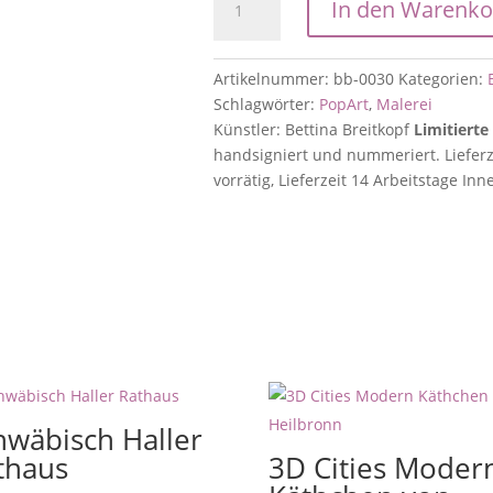
In den Warenko
Cities
Heilbronn
a.N.
Artikelnummer:
bb-0030
Kategorien:
Menge
Schlagwörter:
PopArt
,
Malerei
Künstler: Bettina Breitkopf
Limitierte
handsigniert und nummeriert. Lieferz
vorrätig, Lieferzeit 14 Arbeitstage I
hwäbisch Haller
thaus
3D Cities Moder