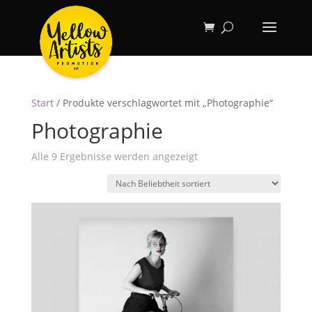
Start
/ Produkte verschlagwortet mit „Photographie“
Photographie
Nach
Alle 9 Ergebnisse werden angezeigt
Beliebtheit
sortiert