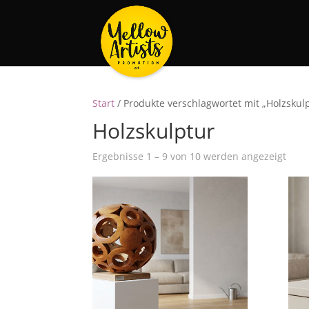
Start
/ Produkte verschlagwortet mit „Holzskul
Holzskulptur
Nac
Ergebnisse 1 – 9 von 10 werden angezeigt
Belie
sorti