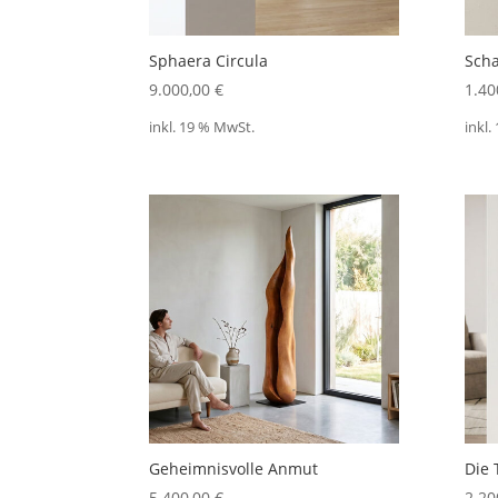
Sphaera Circula
Scha
9.000,00
€
1.40
inkl. 19 % MwSt.
inkl.
Geheimnisvolle Anmut
Die 
5.400,00
€
2.20